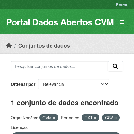
Skip to main content
Entrar
Portal Dados Abertos CVM
Conjuntos de dados
Ordenar por
1 conjunto de dados encontrado
Organizações:
CVM
Formatos:
TXT
CSV
Licenças: