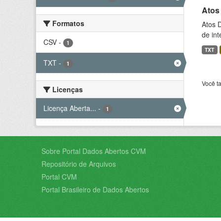
Atos 
Formatos
Atos 
de int
CSV
-
1
TXT
TXT
-
1
Você t
Licenças
Licença Aberta...
-
1
Sobre Portal Dados Abertos CVM
Repositório de Arquivos
Portal CVM
Portal Brasileiro de Dados Abertos