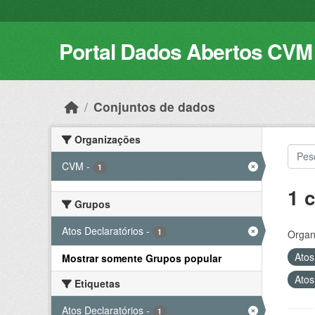
Skip to main content
Portal Dados Abertos CVM
Conjuntos de dados
Organizações
CVM
-
1
1 
Grupos
Atos Declaratórios
-
1
Organ
Atos
Mostrar somente Grupos popular
Atos
Etiquetas
Atos Declaratórios
-
1