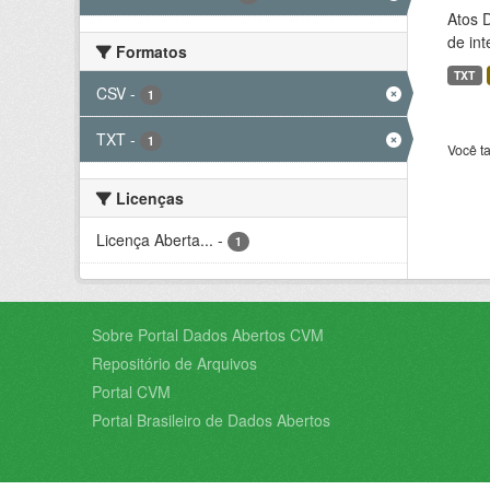
Atos 
de int
Formatos
TXT
CSV
-
1
TXT
-
1
Você t
Licenças
Licença Aberta...
-
1
Sobre Portal Dados Abertos CVM
Repositório de Arquivos
Portal CVM
Portal Brasileiro de Dados Abertos