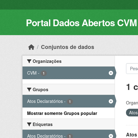
Skip to main content
Portal Dados Abertos CVM
Conjuntos de dados
Organizações
CVM
-
1
1 
Grupos
Atos Declaratórios
-
1
Organ
Atos
Mostrar somente Grupos popular
Etiquetas
Atos 
Atos Declaratórios
-
1