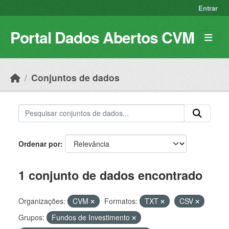
Skip to main content
Entrar
Portal Dados Abertos CVM
Conjuntos de dados
Ordenar por
1 conjunto de dados encontrado
Organizações:
CVM
Formatos:
TXT
CSV
Grupos:
Fundos de Investimento