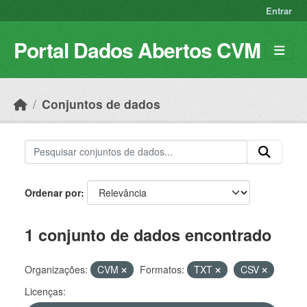
Skip to main content
Entrar
Portal Dados Abertos CVM
Conjuntos de dados
Ordenar por
1 conjunto de dados encontrado
Organizações:
CVM
Formatos:
TXT
CSV
Licenças: