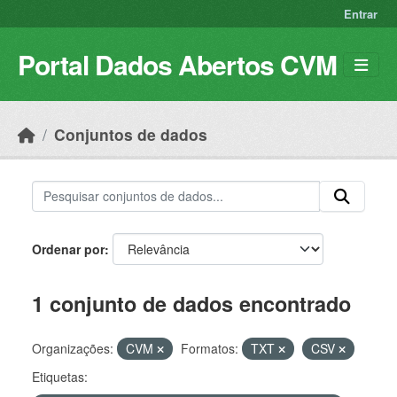
Skip to main content
Entrar
Portal Dados Abertos CVM
Conjuntos de dados
Ordenar por
1 conjunto de dados encontrado
Organizações:
CVM
Formatos:
TXT
CSV
Etiquetas: