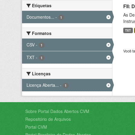
Etiquetas
FII:
As De
Documentos...
-
1
Instr
TXT
Formatos
CSV
-
1
Você t
TXT
-
1
Licenças
Licença Aberta...
-
1
Sobre Portal Dados Abertos CVM
Repositório de Arquivos
Portal CVM
Portal Brasileiro de Dados Abertos