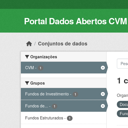
Skip to main content
Portal Dados Abertos CVM
Conjuntos de dados
Organizações
CVM
-
1
1 
Grupos
Fundos de Investimento
-
1
Organ
Docu
Fundos de...
-
1
Fund
Fundos Estruturados
-
1