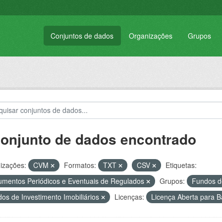
Conjuntos de dados
Organizações
Grupos
conjunto de dados encontrado
izações:
CVM
Formatos:
TXT
CSV
Etiquetas:
mentos Periódicos e Eventuais de Regulados
Grupos:
Fundos d
os de Investimento Imobiliários
Licenças:
Licença Aberta para