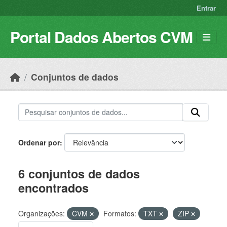
Skip to main content
Entrar
Portal Dados Abertos CVM
Conjuntos de dados
Ordenar por
6 conjuntos de dados
encontrados
Organizações:
CVM
Formatos:
TXT
ZIP