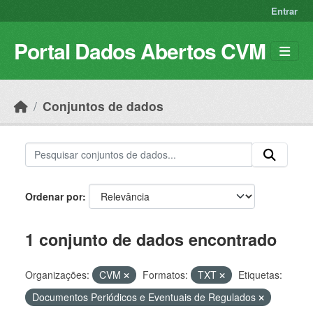
Skip to main content
Entrar
Portal Dados Abertos CVM
Conjuntos de dados
Ordenar por
1 conjunto de dados encontrado
Organizações:
CVM
Formatos:
TXT
Etiquetas:
Documentos Periódicos e Eventuais de Regulados