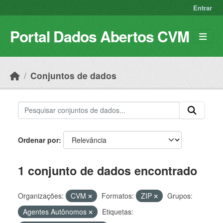
Skip to main content
Entrar
Portal Dados Abertos CVM
Conjuntos de dados
Ordenar por
1 conjunto de dados encontrado
Organizações:
CVM
Formatos:
ZIP
Grupos:
Agentes Autônomos
Etiquetas: