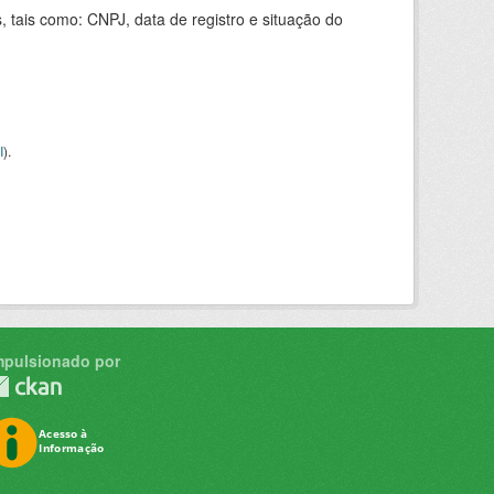
 tais como: CNPJ, data de registro e situação do
I
).
mpulsionado por