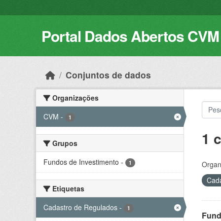
Skip to main content
Portal Dados Abertos CVM
Conjuntos de dados
Organizações
CVM
-
1
1 
Grupos
Fundos de Investimento
-
1
Organ
Cada
Etiquetas
Cadastro de Regulados
-
1
Fund