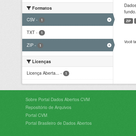
Dados 
Formatos
fundo.
CSV
-
1
ZIP
TXT
-
1
Você t
ZIP
-
1
Licenças
Licença Aberta...
-
1
Sobre Portal Dados Abertos CVM
Repositório de Arquivos
Portal CVM
Portal Brasileiro de Dados Abertos