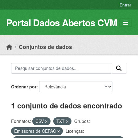
Skip to main content
Entrar
Portal Dados Abertos CVM
Conjuntos de dados
Ordenar por
1 conjunto de dados encontrado
Formatos:
CSV
TXT
Grupos:
Emissores de CEPAC
Licenças: