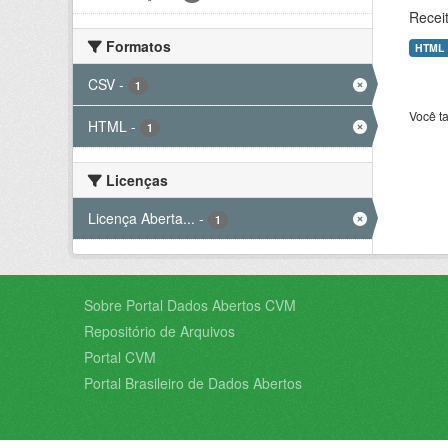
Recei
Formatos
HTML
CSV
-
1
Você t
HTML
-
1
Licenças
Licença Aberta...
-
1
Sobre Portal Dados Abertos CVM
Repositório de Arquivos
Portal CVM
Portal Brasileiro de Dados Abertos