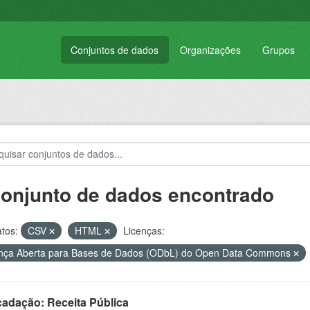
Conjuntos de dados
Organizações
Grupos
conjunto de dados encontrado
tos:
CSV
HTML
Licenças:
nça Aberta para Bases de Dados (ODbL) do Open Data Commons
cadação: Receita Pública