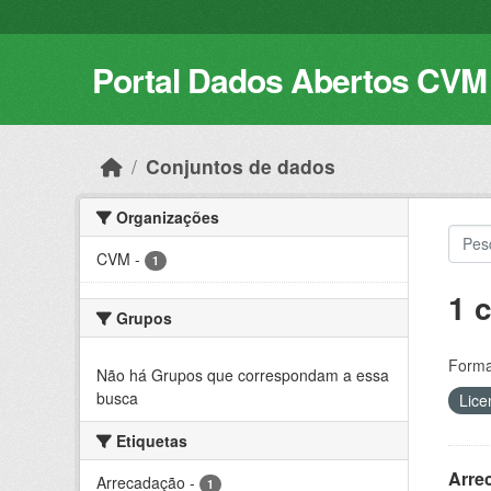
Skip to main content
Portal Dados Abertos CVM
Conjuntos de dados
Organizações
CVM
-
1
1 
Grupos
Forma
Não há Grupos que correspondam a essa
busca
Lice
Etiquetas
Arre
Arrecadação
-
1