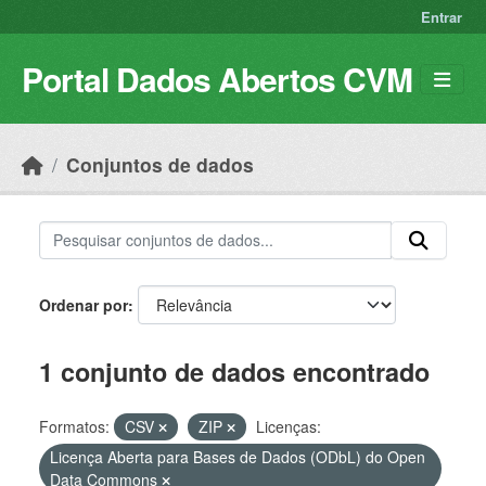
Skip to main content
Entrar
Portal Dados Abertos CVM
Conjuntos de dados
Ordenar por
1 conjunto de dados encontrado
Formatos:
CSV
ZIP
Licenças:
Licença Aberta para Bases de Dados (ODbL) do Open
Data Commons