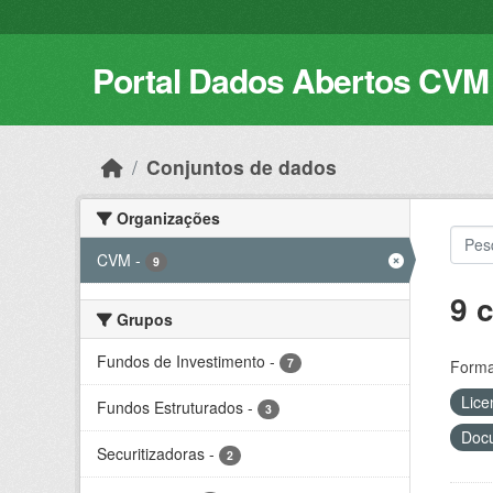
Skip to main content
Portal Dados Abertos CVM
Conjuntos de dados
Organizações
CVM
-
9
9 
Grupos
Fundos de Investimento
-
7
Forma
Lice
Fundos Estruturados
-
3
Docu
Securitizadoras
-
2