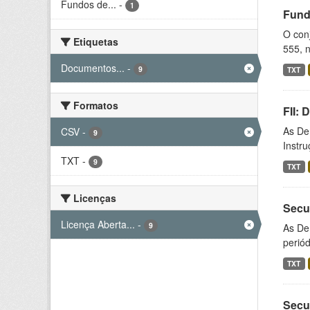
Fundos de...
-
1
Fund
O conj
Etiquetas
555, n
Documentos...
-
9
TXT
Formatos
FII:
As De
CSV
-
9
Instr
TXT
-
9
TXT
Licenças
Secu
Licença Aberta...
-
9
As De
periód
TXT
Secu