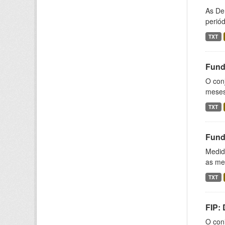
As De
periód
TXT
Fund
O conj
meses,
TXT
Fund
Medida
as med
TXT
FIP:
O conj