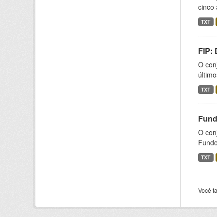
cinco 
TXT
FIP:
O conj
último
TXT
Fund
O con
Fundos
TXT
Você t