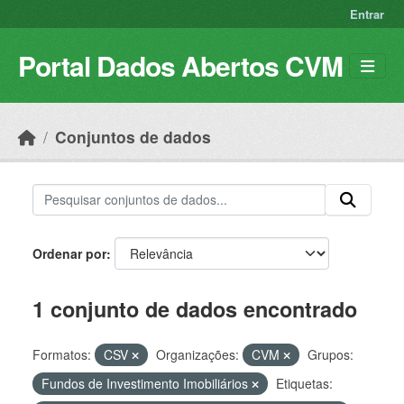
Skip to main content
Entrar
Portal Dados Abertos CVM
Conjuntos de dados
Ordenar por
1 conjunto de dados encontrado
Formatos:
CSV
Organizações:
CVM
Grupos:
Fundos de Investimento Imobiliários
Etiquetas: