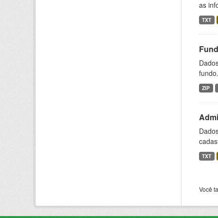
as inf
TXT
Fund
Dados 
fundo.
ZIP
Admin
Dados 
cadast
TXT
Você t