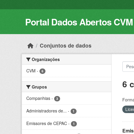
Skip to main content
Portal Dados Abertos CVM
Conjuntos de dados
Organizações
CVM
-
6
6 
Grupos
Companhias
-
3
Forma
Lice
Administradores de...
-
1
Emissores de CEPAC
-
1
Emis