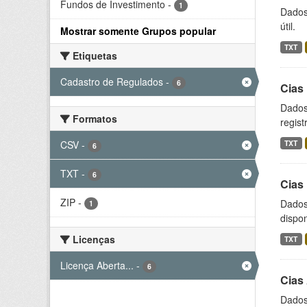
Fundos de Investimento
-
1
Dados 
útil.
Mostrar somente Grupos popular
TXT
Etiquetas
Cadastro de Regulados
-
6
Cias 
Dados
Formatos
regist
CSV
-
TXT
6
TXT
-
6
Cias 
ZIP
-
Dados
1
dispon
Licenças
TXT
Licença Aberta...
-
6
Cias
Dados 