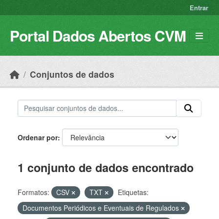
Skip to main content
Entrar
Portal Dados Abertos CVM
Conjuntos de dados
Ordenar por
1 conjunto de dados encontrado
Formatos:
CSV
TXT
Etiquetas:
Documentos Periódicos e Eventuais de Regulados