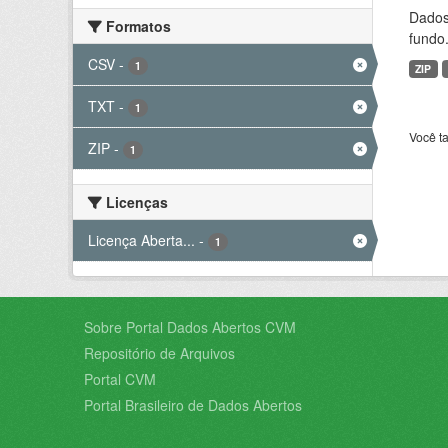
Dados 
Formatos
fundo.
CSV
-
1
ZIP
TXT
-
1
Você t
ZIP
-
1
Licenças
Licença Aberta...
-
1
Sobre Portal Dados Abertos CVM
Repositório de Arquivos
Portal CVM
Portal Brasileiro de Dados Abertos