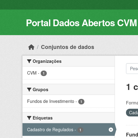
Skip to main content
Portal Dados Abertos CVM
Conjuntos de dados
Organizações
CVM
-
1
1 
Grupos
Fundos de Investimento
-
1
Forma
Cada
Etiquetas
Cadastro de Regulados
-
1
Fund