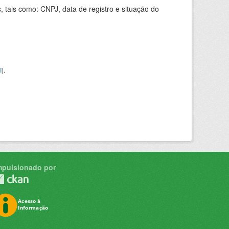
 tais como: CNPJ, data de registro e situação do
I
).
mpulsionado por