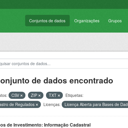
Conjuntos de dados
Organizações
Grupos
conjunto de dados encontrado
tos:
CSV
ZIP
TXT
Etiquetas:
stro de Regulados
Licenças:
Licença Aberta para Bases de D
os de Investimento: Informação Cadastral