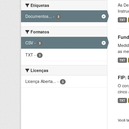
As De
Etiquetas
Instr
Documentos...
-
3
TXT
Formatos
Fund
CSV
-
3
Medida
as med
TXT
-
3
TXT
Licenças
FIP:
Licença Aberta...
-
3
O conj
cinco 
TXT
Você t