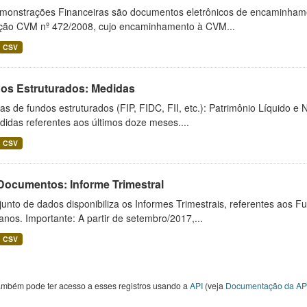
monstrações Financeiras são documentos eletrônicos de encaminhamento
ução CVM nº 472/2008, cujo encaminhamento à CVM...
CSV
os Estruturados: Medidas
s de fundos estruturados (FIP, FIDC, FII, etc.): Patrimônio Líquido e 
idas referentes aos últimos doze meses....
CSV
 Documentos: Informe Trimestral
unto de dados disponibiliza os Informes Trimestrais, referentes aos F
anos. Importante: A partir de setembro/2017,...
CSV
ambém pode ter acesso a esses registros usando a
API
(veja
Documentação da AP