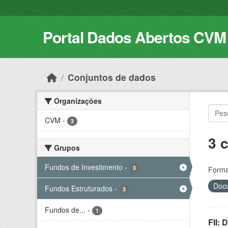
Skip to main content
Portal Dados Abertos CVM
Conjuntos de dados
Organizações
CVM
-
3
3 
Grupos
Fundos de Investimento
-
3
Forma
Docu
Fundos Estruturados
-
3
Fundos de...
-
1
FII: