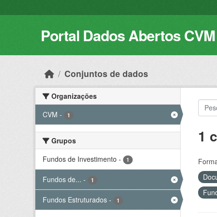
Skip to main content
Portal Dados Abertos CVM
Conjuntos de dados
Organizações
CVM
-
1
1 
Grupos
Fundos de Investimento
-
1
Forma
Docu
Fundos de...
-
1
Fund
Fundos Estruturados
-
1