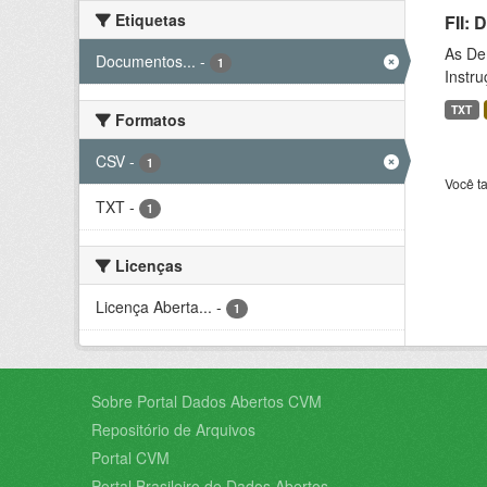
Etiquetas
FII:
As De
Documentos...
-
1
Instr
TXT
Formatos
CSV
-
1
Você t
TXT
-
1
Licenças
Licença Aberta...
-
1
Sobre Portal Dados Abertos CVM
Repositório de Arquivos
Portal CVM
Portal Brasileiro de Dados Abertos