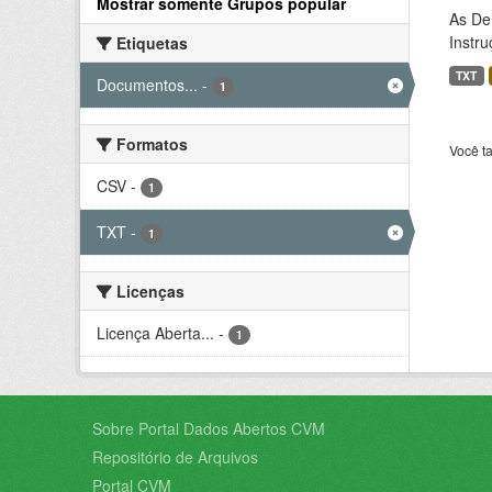
Mostrar somente Grupos popular
As De
Instr
Etiquetas
TXT
Documentos...
-
1
Formatos
Você t
CSV
-
1
TXT
-
1
Licenças
Licença Aberta...
-
1
Sobre Portal Dados Abertos CVM
Repositório de Arquivos
Portal CVM