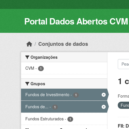
Skip to main content
Portal Dados Abertos CVM
Conjuntos de dados
Organizações
CVM
-
1
1 
Grupos
Fundos de Investimento
-
1
Forma
Fund
Fundos de...
-
1
Fundos Estruturados
-
1
FII: