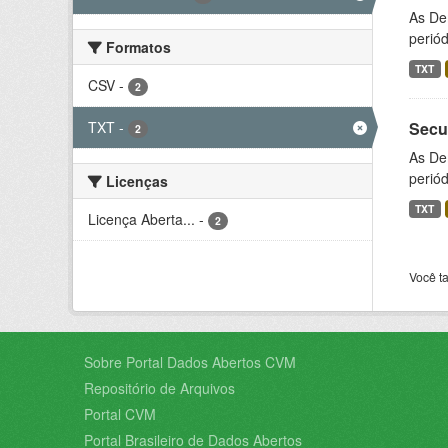
As De
periód
Formatos
TXT
CSV
-
2
TXT
-
Secu
2
As De
periód
Licenças
TXT
Licença Aberta...
-
2
Você t
Sobre Portal Dados Abertos CVM
Repositório de Arquivos
Portal CVM
Portal Brasileiro de Dados Abertos