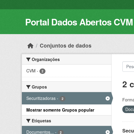
Skip to main content
Portal Dados Abertos CVM
Conjuntos de dados
Organizações
CVM
-
2
2 
Grupos
Securitizadoras
-
2
Forma
Docu
Mostrar somente Grupos popular
Etiquetas
Secu
Documentos...
-
2