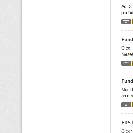
As De
periód
TXT
Fund
O conj
meses,
TXT
Fund
Medida
as med
TXT
FIP:
O conj