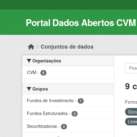
Skip to main content
Portal Dados Abertos CVM
Conjuntos de dados
Organizações
CVM
-
9
9 
Grupos
Fundos de Investimento
-
7
Forma
Docu
Fundos Estruturados
-
3
Lice
Securitizadoras
-
2