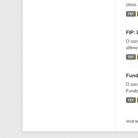
cinco 
TXT
FIP:
O conj
último
TXT
Fund
O con
Fundos
TXT
Você t