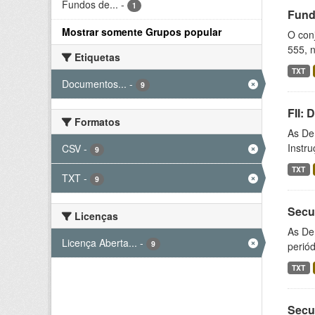
Fundos de...
-
1
Fund
Mostrar somente Grupos popular
O conj
555, n
Etiquetas
TXT
Documentos...
-
9
FII:
Formatos
As De
Instr
CSV
-
9
TXT
TXT
-
9
Secu
Licenças
As De
Licença Aberta...
-
9
periód
TXT
Secu