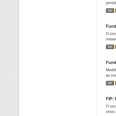
periód
TXT
Fund
O conj
meses,
TXT
Fund
Medida
as med
TXT
FIP:
O conj
cinco 