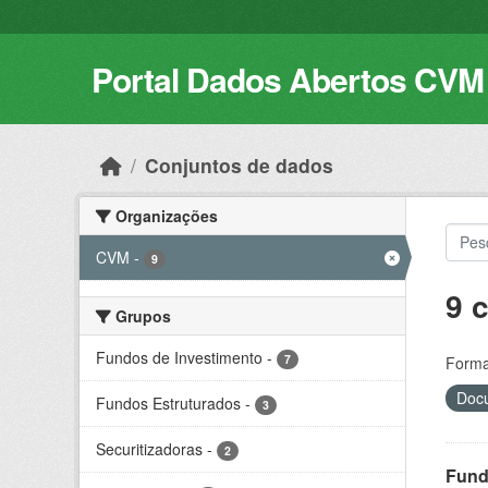
Skip to main content
Portal Dados Abertos CVM
Conjuntos de dados
Organizações
CVM
-
9
9 
Grupos
Fundos de Investimento
-
7
Forma
Docu
Fundos Estruturados
-
3
Securitizadoras
-
2
Fund