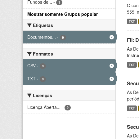
Fundos de...
-
1
O conj
555, n
Mostrar somente Grupos popular
TXT
Etiquetas
Documentos...
-
9
FII:
As De
Formatos
Instr
CSV
-
TXT
9
TXT
-
9
Secu
As De
Licenças
periód
Licença Aberta...
-
9
TXT
Secu
As De