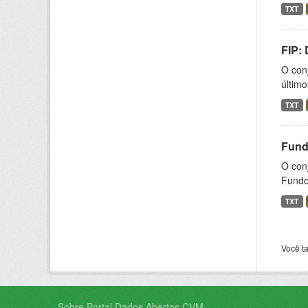
TXT
FIP:
O conj
último
TXT
Fund
O con
Fundos
TXT
Você t
Sobre Portal Dados Abertos CVM