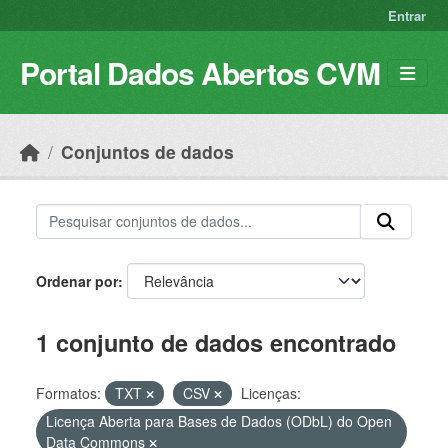
Skip to main content
Entrar
Portal Dados Abertos CVM
Conjuntos de dados
Ordenar por
1 conjunto de dados encontrado
Formatos:
TXT
CSV
Licenças:
Licença Aberta para Bases de Dados (ODbL) do Open
Data Commons