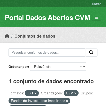
Skip to main content
Entrar
Portal Dados Abertos CVM
Conjuntos de dados
Ordenar por
1 conjunto de dados encontrado
Formatos:
TXT
Organizações:
CVM
Grupos:
Fundos de Investimento Imobiliários