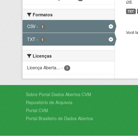
útil.
TXT
Formatos
CSV
-
1
Você t
TXT
-
1
Licenças
Licença Aberta...
-
1
Sobre Portal Dados Abertos CVM
Repositório de Arquivos
Portal CVM
Portal Brasileiro de Dados Abertos