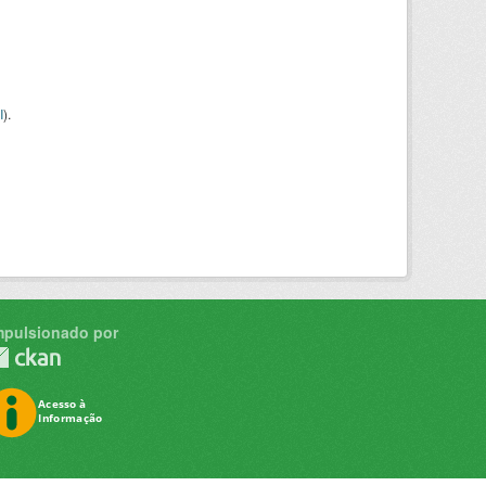
I
).
mpulsionado por