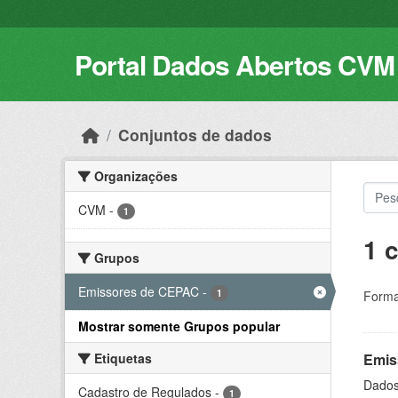
Skip to main content
Portal Dados Abertos CVM
Conjuntos de dados
Organizações
CVM
-
1
1 
Grupos
Emissores de CEPAC
-
1
Forma
Mostrar somente Grupos popular
Etiquetas
Emis
Dados 
Cadastro de Regulados
-
1