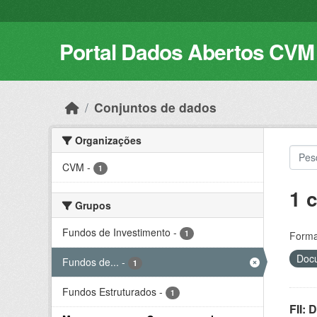
Skip to main content
Portal Dados Abertos CVM
Conjuntos de dados
Organizações
CVM
-
1
1 
Grupos
Fundos de Investimento
-
1
Forma
Docu
Fundos de...
-
1
Fundos Estruturados
-
1
FII: