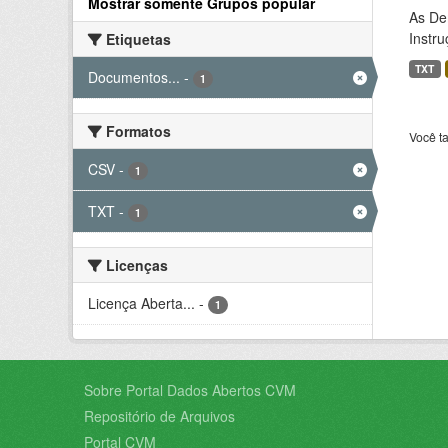
Mostrar somente Grupos popular
As De
Instr
Etiquetas
TXT
Documentos...
-
1
Formatos
Você t
CSV
-
1
TXT
-
1
Licenças
Licença Aberta...
-
1
Sobre Portal Dados Abertos CVM
Repositório de Arquivos
Portal CVM