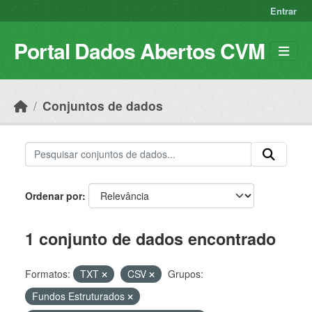
Skip to main content
Entrar
Portal Dados Abertos CVM
Conjuntos de dados
Ordenar por
1 conjunto de dados encontrado
Formatos:
TXT
CSV
Grupos:
Fundos Estruturados