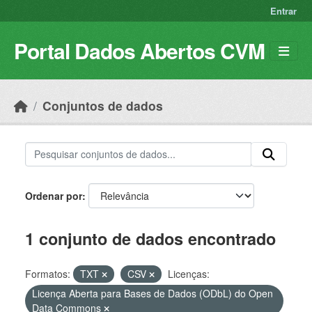
Skip to main content
Entrar
Portal Dados Abertos CVM
Conjuntos de dados
Ordenar por
1 conjunto de dados encontrado
Formatos:
TXT
CSV
Licenças:
Licença Aberta para Bases de Dados (ODbL) do Open
Data Commons