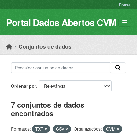
Skip to main content
Entrar
Portal Dados Abertos CVM
Conjuntos de dados
Ordenar por
7 conjuntos de dados
encontrados
Formatos:
TXT
CSV
Organizações:
CVM