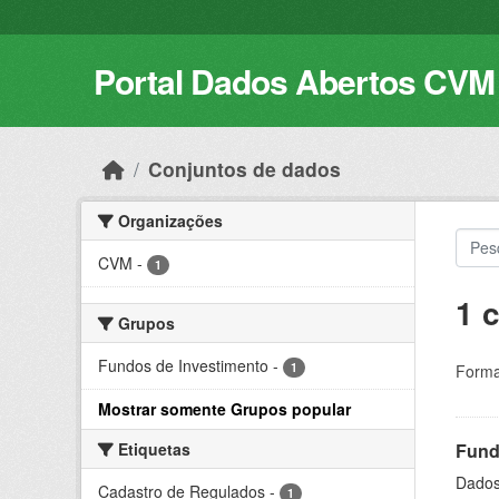
Skip to main content
Portal Dados Abertos CVM
Conjuntos de dados
Organizações
CVM
-
1
1 
Grupos
Fundos de Investimento
-
1
Forma
Mostrar somente Grupos popular
Etiquetas
Fund
Dados 
Cadastro de Regulados
-
1