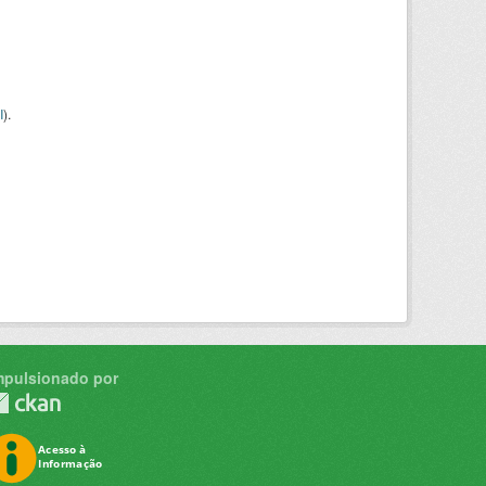
I
).
mpulsionado por