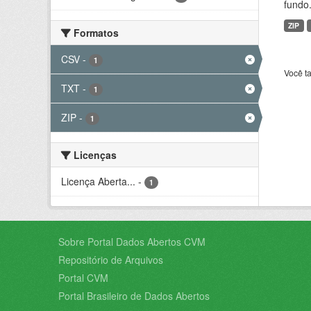
fundo.
ZIP
Formatos
CSV
-
1
Você t
TXT
-
1
ZIP
-
1
Licenças
Licença Aberta...
-
1
Sobre Portal Dados Abertos CVM
Repositório de Arquivos
Portal CVM
Portal Brasileiro de Dados Abertos