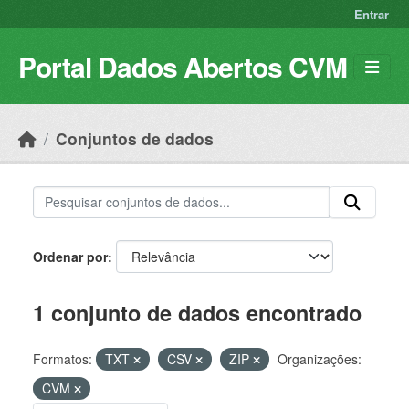
Skip to main content
Entrar
Portal Dados Abertos CVM
Conjuntos de dados
Ordenar por
1 conjunto de dados encontrado
Formatos:
TXT
CSV
ZIP
Organizações:
CVM