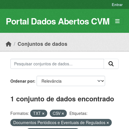
Skip to main content
Entrar
Portal Dados Abertos CVM
Conjuntos de dados
Ordenar por
1 conjunto de dados encontrado
Formatos:
TXT
CSV
Etiquetas:
Documentos Periódicos e Eventuais de Regulados