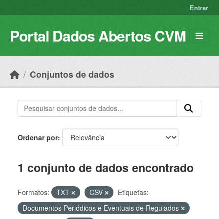
Skip to main content
Entrar
Portal Dados Abertos CVM
Conjuntos de dados
Ordenar por
1 conjunto de dados encontrado
Formatos:
TXT
CSV
Etiquetas:
Documentos Periódicos e Eventuais de Regulados