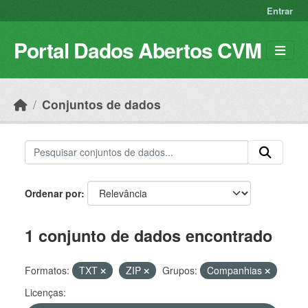
Skip to main content
Entrar
Portal Dados Abertos CVM
Conjuntos de dados
Ordenar por
1 conjunto de dados encontrado
Formatos:
TXT
ZIP
Grupos:
Companhias
Licenças: