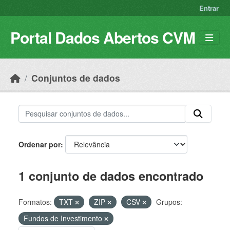
Skip to main content
Entrar
Portal Dados Abertos CVM
Conjuntos de dados
Ordenar por
1 conjunto de dados encontrado
Formatos:
TXT
ZIP
CSV
Grupos:
Fundos de Investimento