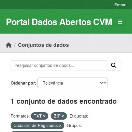
Skip to main content
Entrar
Portal Dados Abertos CVM
Conjuntos de dados
Ordenar por
1 conjunto de dados encontrado
Formatos:
TXT
ZIP
Etiquetas:
Cadastro de Regulados
Grupos: