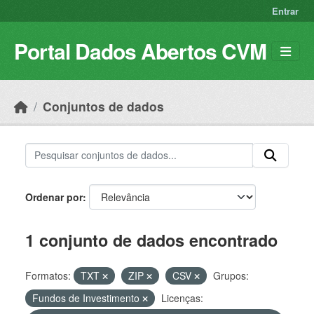
Skip to main content
Entrar
Portal Dados Abertos CVM
Conjuntos de dados
Ordenar por
1 conjunto de dados encontrado
Formatos:
TXT
ZIP
CSV
Grupos:
Fundos de Investimento
Licenças: