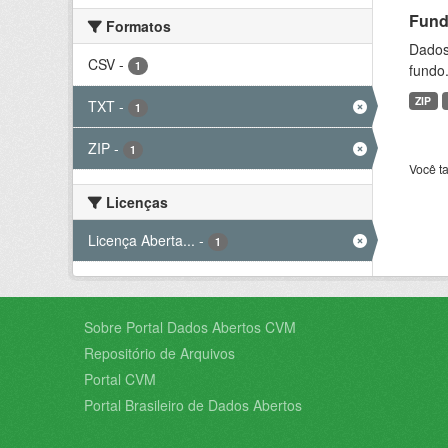
Fund
Formatos
Dados 
CSV
-
1
fundo.
ZIP
TXT
-
1
ZIP
-
1
Você t
Licenças
Licença Aberta...
-
1
Sobre Portal Dados Abertos CVM
Repositório de Arquivos
Portal CVM
Portal Brasileiro de Dados Abertos