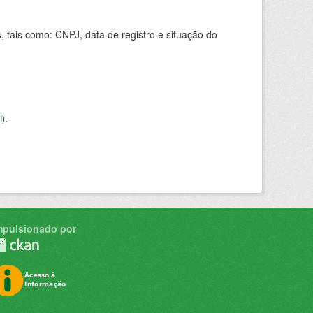
 tais como: CNPJ, data de registro e situação do
I
).
mpulsionado por