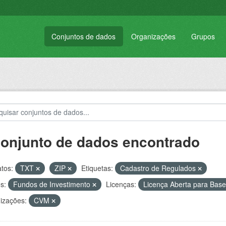
Conjuntos de dados
Organizações
Grupos
conjunto de dados encontrado
tos:
TXT
ZIP
Etiquetas:
Cadastro de Regulados
s:
Fundos de Investimento
Licenças:
Licença Aberta para Ba
izações:
CVM