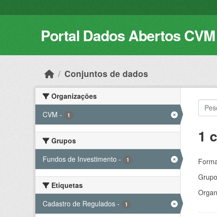
Skip to main content
Portal Dados Abertos CVM
Conjuntos de dados
Organizações
CVM
-
1
1 
Grupos
Fundos de Investimento
-
1
Forma
Grupo
Etiquetas
Organ
Cadastro de Regulados
-
1