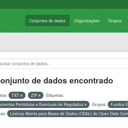
Conjuntos de dados
Organizações
Grupos
conjunto de dados encontrado
tos:
TXT
ZIP
Etiquetas:
mentos Periódicos e Eventuais de Regulados
Grupos:
Fundos E
ças:
Licença Aberta para Bases de Dados (ODbL) do Open Data C