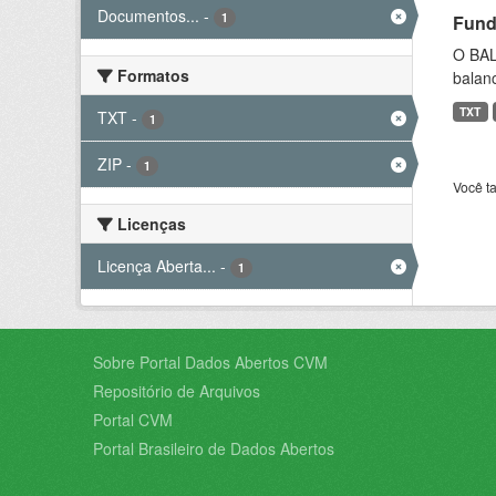
Documentos...
-
1
Fund
O BAL
Formatos
balanc
TXT
TXT
-
1
ZIP
-
1
Você t
Licenças
Licença Aberta...
-
1
Sobre Portal Dados Abertos CVM
Repositório de Arquivos
Portal CVM
Portal Brasileiro de Dados Abertos