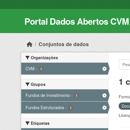
Skip to main content
Portal Dados Abertos CVM
Conjuntos de dados
Organizações
CVM
-
1
1 
Grupos
Fundos de Investimento
-
1
Forma
Docu
Fundos Estruturados
-
1
Licen
Etiquetas