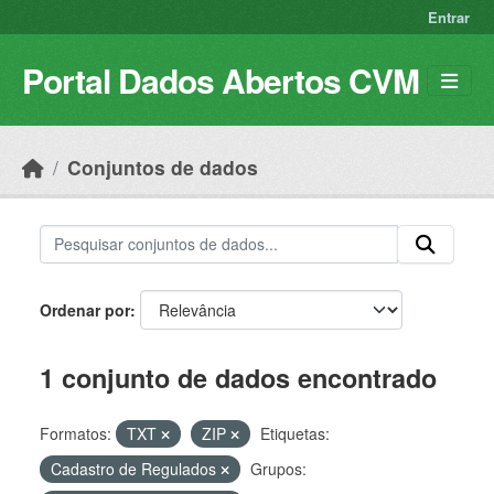
Skip to main content
Entrar
Portal Dados Abertos CVM
Conjuntos de dados
Ordenar por
1 conjunto de dados encontrado
Formatos:
TXT
ZIP
Etiquetas:
Cadastro de Regulados
Grupos: