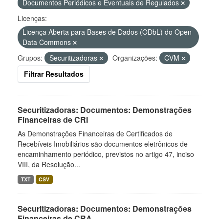
Documentos Periódicos e Eventuais de Regulados
Licenças:
Licença Aberta para Bases de Dados (ODbL) do Open
Data Commons
Grupos:
Securitizadoras
Organizações:
CVM
Filtrar Resultados
Securitizadoras: Documentos: Demonstrações
Financeiras de CRI
As Demonstrações Financeiras de Certificados de
Recebíveis Imobiliários são documentos eletrônicos de
encaminhamento periódico, previstos no artigo 47, inciso
VIII, da Resolução...
TXT
CSV
Securitizadoras: Documentos: Demonstrações
Financeiras de CRA