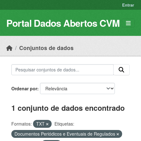
Skip to main content
Entrar
Portal Dados Abertos CVM
Conjuntos de dados
Ordenar por
1 conjunto de dados encontrado
Formatos:
TXT
Etiquetas:
Documentos Periódicos e Eventuais de Regulados