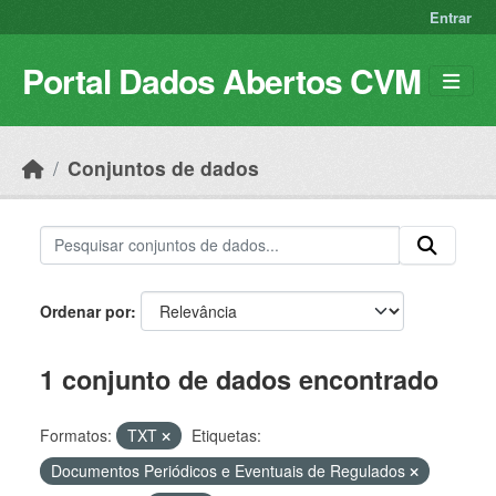
Skip to main content
Entrar
Portal Dados Abertos CVM
Conjuntos de dados
Ordenar por
1 conjunto de dados encontrado
Formatos:
TXT
Etiquetas:
Documentos Periódicos e Eventuais de Regulados