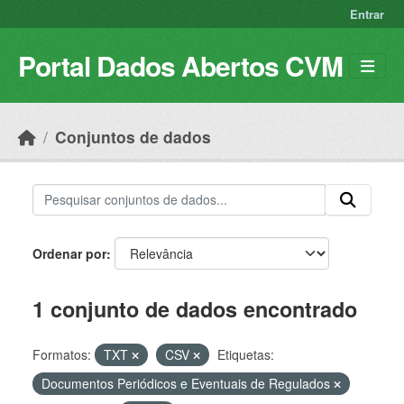
Skip to main content
Entrar
Portal Dados Abertos CVM
Conjuntos de dados
Ordenar por
1 conjunto de dados encontrado
Formatos:
TXT
CSV
Etiquetas:
Documentos Periódicos e Eventuais de Regulados