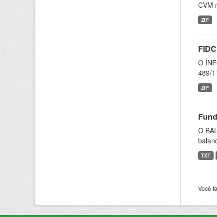
CVM n
ZIP
FIDC
O INF
489/11
ZIP
Fund
O BAL
balanc
TXT
Você t