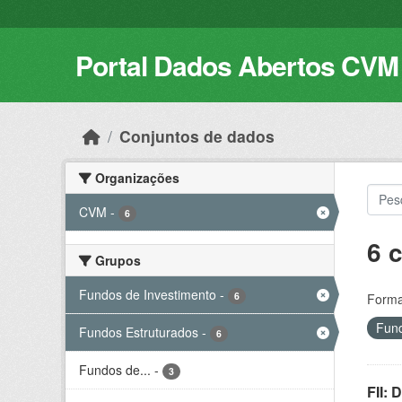
Skip to main content
Portal Dados Abertos CVM
Conjuntos de dados
Organizações
CVM
-
6
6 
Grupos
Fundos de Investimento
-
6
Forma
Fund
Fundos Estruturados
-
6
Fundos de...
-
3
FII: 