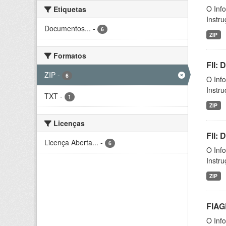
O Inf
Etiquetas
Instr
Documentos...
-
6
ZIP
Formatos
FII:
ZIP
-
6
O Inf
Instr
TXT
-
1
ZIP
Licenças
FII:
Licença Aberta...
-
6
O Inf
Instr
ZIP
FIAG
O Inf