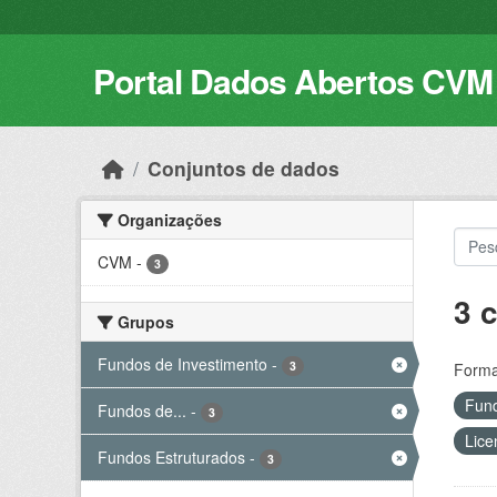
Skip to main content
Portal Dados Abertos CVM
Conjuntos de dados
Organizações
CVM
-
3
3 
Grupos
Fundos de Investimento
-
3
Forma
Fund
Fundos de...
-
3
Lice
Fundos Estruturados
-
3