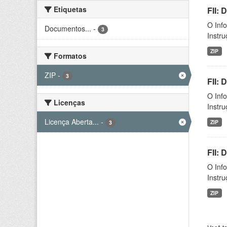
Etiquetas
FII: 
O Inf
Documentos...
-
3
Instr
ZIP
Formatos
ZIP
-
3
FII:
O Inf
Licenças
Instr
Licença Aberta...
-
ZIP
3
FII:
O Inf
Instr
ZIP