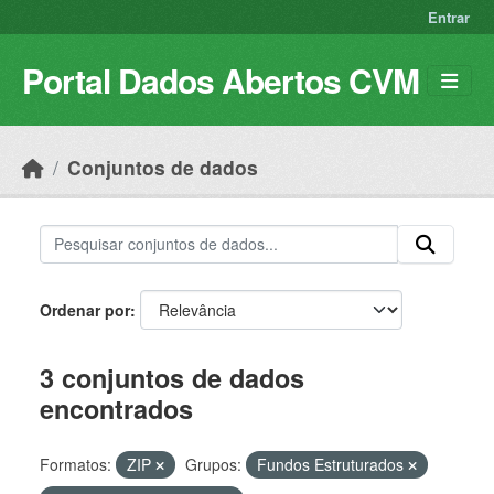
Skip to main content
Entrar
Portal Dados Abertos CVM
Conjuntos de dados
Ordenar por
3 conjuntos de dados
encontrados
Formatos:
ZIP
Grupos:
Fundos Estruturados